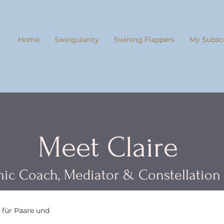
Home
Swingularity
Swining Flappers
My Subscr
Meet Claire
ic Coach, Mediator & Constellation 
n für Paare und